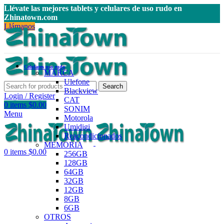
Llévate las mejores tablets y celulares de uso rudo en
Zhinatown.com
Llámanos
Celulares uso rudo
MARCA
Ulefone
Search
Blackview
Login / Register
CAT
0
items
$
0.00
SONIM
Menu
Motorola
Umidigi
Reacondicionados
MEMORIA
0
items
$
0.00
256GB
128GB
64GB
32GB
12GB
8GB
6GB
OTROS