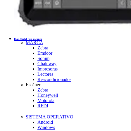
Handheld con escáner
MARCA
Zebra
Emdoor
Sonim
Chainway
Impresoras
Lectores
Reacondicionados
Escáner
Zebra
Honeywell
Motorola
RFDI
SISTEMA OPERATIVO
Android
Windows