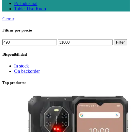
Pc Industrial
Tablet Uso Rudo
Cerrar
Filtrar por precio
Min
Max
Filter
price
price
Disponibilidad
In stock
On backorder
Top productos