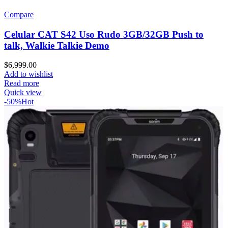
Compare
Celular CAT S42 Uso Rudo 3GB/32GB Push to
talk, Walkie Talkie Demo
$
6,999.00
Add to wishlist
Read more
Quick view
-50%
Hot