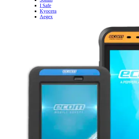
I Safe
Kyocera
Aegex