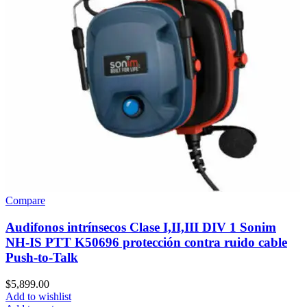
Compare
Audifonos intrínsecos Clase I,II,III DIV 1 Sonim
NH-IS PTT K50696 protección contra ruido cable
Push-to-Talk
$
5,899.00
Add to wishlist