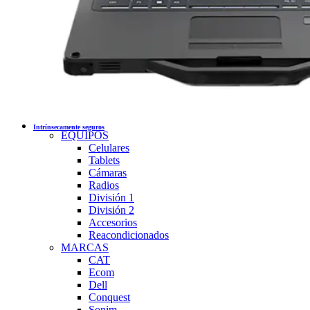
Intrínsecamente seguros
EQUIPOS
Celulares
Tablets
Cámaras
Radios
División 1
División 2
Accesorios
Reacondicionados
MARCAS
CAT
Ecom
Dell
Conquest
Sonim