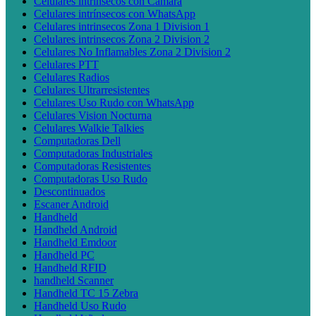
Celulares intrínsecos con Cámara
Celulares intrínsecos con WhatsApp
Celulares intrinsecos Zona 1 Division 1
Celulares intrinsecos Zona 2 Division 2
Celulares No Inflamables Zona 2 Division 2
Celulares PTT
Celulares Radios
Celulares Ultrarresistentes
Celulares Uso Rudo con WhatsApp
Celulares Vision Nocturna
Celulares Walkie Talkies
Computadoras Dell
Computadoras Industriales
Computadoras Resistentes
Computadoras Uso Rudo
Descontinuados
Escaner Android
Handheld
Handheld Android
Handheld Emdoor
Handheld PC
Handheld RFID
handheld Scanner
Handheld TC 15 Zebra
Handheld Uso Rudo