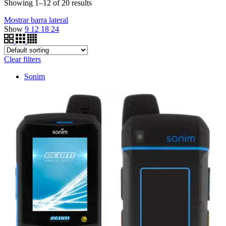
Showing 1–12 of 20 results
Mostrar barra lateral
Show
9
12
18
24
Clear filters
Sonim