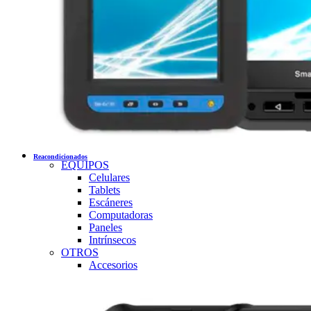
Reacondicionados
EQUIPOS
Celulares
Tablets
Escáneres
Computadoras
Paneles
Intrínsecos
OTROS
Accesorios