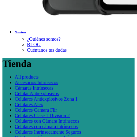
Nosotros
¿Quiénes somos?
BLOG
Cuéntanos tus dudas
Tienda
All
products
Accesorios Intrínsecos
Cámaras Intrínsecas
Celular Antiexplosivos
Celulares Antiexplosivos Zona 1
Celulares Atex
Celulares Camara Flir
Celulares Clase 1 Division 2
Celulares con Cámara Intrinsecos
Celulares con cámara intrínsecos
Celulares Intrinsecamente Seguros